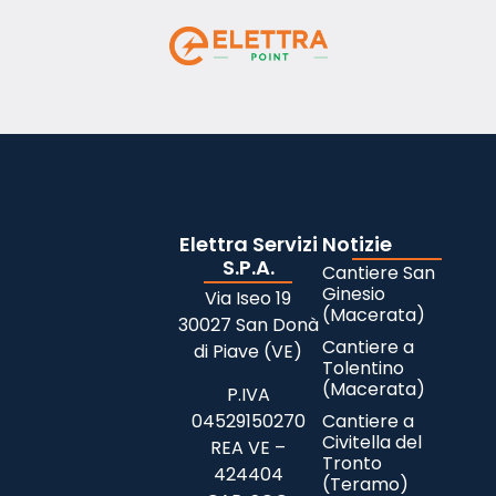
Elettra Servizi
Notizie
S.P.A.
Cantiere San
Ginesio
Via Iseo 19
(Macerata)
30027 San Donà
Cantiere a
di Piave (VE)
Tolentino
(Macerata)
P.IVA
04529150270
Cantiere a
Civitella del
REA VE –
Tronto
424404
(Teramo)