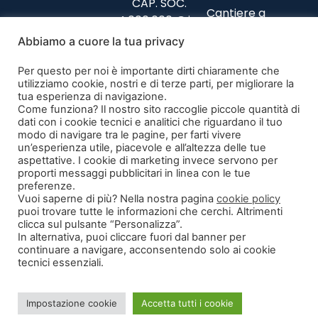
CAP. SOC.
Cantiere a
4.000.000 € i.v.
Collazzone
(Perugia)
Abbiamo a cuore la tua privacy
Privacy Policy
Cantiere a
Codice Etico
Per questo per noi è importante dirti chiaramente che
Foligno (Perugia)
Politiche parità
utilizziamo cookie, nostri e di terze parti, per migliorare la
Cantiere a
tua esperienza di navigazione.
di genere
Teramo
Come funziona? Il nostro sito raccoglie piccole quantità di
Modulo di
dati con i cookie tecnici e analitici che riguardano il tuo
recesso
modo di navigare tra le pagine, per farti vivere
un’esperienza utile, piacevole e all’altezza delle tue
aspettative. I cookie di marketing invece servono per
Segnalazione
proporti messaggi pubblicitari in linea con le tue
illeciti
preferenze.
Vuoi saperne di più? Nella nostra pagina
cookie policy
puoi trovare tutte le informazioni che cerchi. Altrimenti
clicca sul pulsante “Personalizza”.
In alternativa, puoi cliccare fuori dal banner per
continuare a navigare, acconsentendo solo ai cookie
tecnici essenziali.
©2026 Tutti i diritti sono riservati
La società ha ricevuto nel corso del 2020 aiuti di stato pubblicati sul
Impostazione cookie
Accetta tutti i cookie
RNA sezione Trasparenza