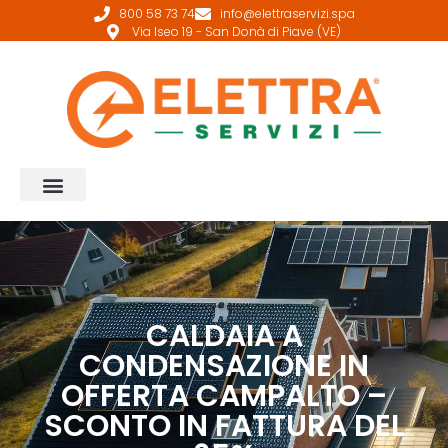
800 58 73 74
info@elettraservizi.spa
Via Iseo 19 - San Donà di Piave (VE)
CALDAIA A
CONDENSAZIONE IN
OFFERTA CAMPALTO –
SCONTO IN FATTURA DEL