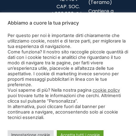
(Teramo)
CAP. SOC.
Cantiere a
4.000.000 € i.v.
Collazzone
(Perugia)
Abbiamo a cuore la tua privacy
Privacy Policy
Cantiere a
Codice Etico
Per questo per noi è importante dirti chiaramente che
Foligno (Perugia)
Politiche parità
utilizziamo cookie, nostri e di terze parti, per migliorare la
Cantiere a
tua esperienza di navigazione.
di genere
Teramo
Come funziona? Il nostro sito raccoglie piccole quantità di
Modulo di
dati con i cookie tecnici e analitici che riguardano il tuo
recesso
modo di navigare tra le pagine, per farti vivere
un’esperienza utile, piacevole e all’altezza delle tue
aspettative. I cookie di marketing invece servono per
Segnalazione
proporti messaggi pubblicitari in linea con le tue
illeciti
preferenze.
Vuoi saperne di più? Nella nostra pagina
cookie policy
puoi trovare tutte le informazioni che cerchi. Altrimenti
clicca sul pulsante “Personalizza”.
In alternativa, puoi cliccare fuori dal banner per
continuare a navigare, acconsentendo solo ai cookie
tecnici essenziali.
©2026 Tutti i diritti sono riservati
La società ha ricevuto nel corso del 2020 aiuti di stato pubblicati sul
Impostazione cookie
Accetta tutti i cookie