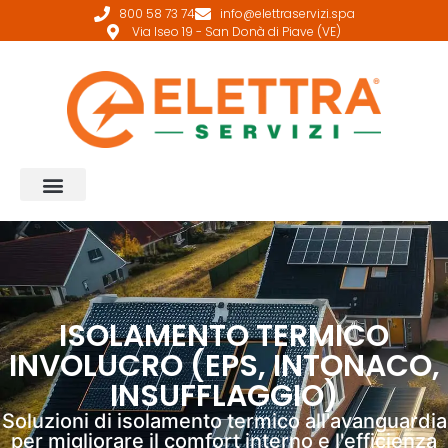
800 58 73 74
info@elettraservizi.spa
Via Iseo 19 - San Donà di Piave (VE)
ISOLAMENTO TERMICO
INVOLUCRO (EPS, INTONACO,
INSUFFLAGGIO)
Soluzioni di isolamento termico all'avanguardia
per migliorare il comfort interno e l'efficienza