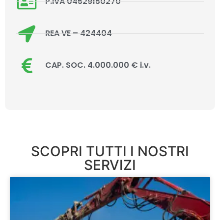
P.IVA 04529150270
REA VE – 424404
CAP. SOC. 4.000.000 € i.v.
SCOPRI TUTTI I NOSTRI
SERVIZI