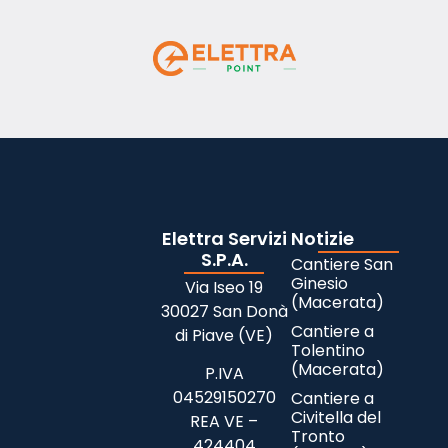
Elettra Servizi
Notizie
S.P.A.
Cantiere San
Ginesio
Via Iseo 19
(Macerata)
30027 San Donà
Cantiere a
di Piave (VE)
Tolentino
(Macerata)
P.IVA
04529150270
Cantiere a
Civitella del
REA VE –
Tronto
424404