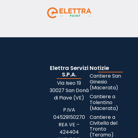
Elettra Servizi
Notizie
S.P.A.
Cantiere San
Ginesio
Via Iseo 19
(Macerata)
30027 San Donà
Cantiere a
di Piave (VE)
Tolentino
(Macerata)
P.IVA
04529150270
Cantiere a
Civitella del
REA VE –
Tronto
424404
(Teramo)