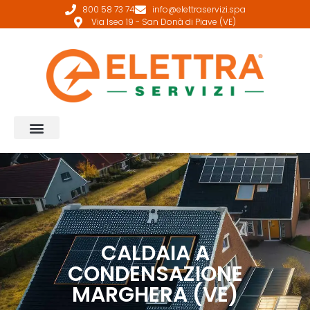
800 58 73 74
info@elettraservizi.spa
Via Iseo 19 - San Donà di Piave (VE)
CALDAIA A
CONDENSAZIONE
MARGHERA (VE)