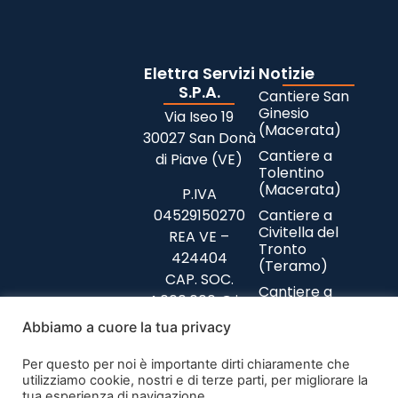
Elettra Servizi
Notizie
S.P.A.
Cantiere San
Ginesio
Via Iseo 19
(Macerata)
30027 San Donà
Cantiere a
di Piave (VE)
Tolentino
(Macerata)
P.IVA
04529150270
Cantiere a
Civitella del
REA VE –
Tronto
424404
(Teramo)
CAP. SOC.
Cantiere a
4.000.000 € i.v.
Collazzone
(Perugia)
Abbiamo a cuore la tua privacy
Privacy Policy
Cantiere a
Codice Etico
Per questo per noi è importante dirti chiaramente che
Foligno (Perugia)
Politiche parità
utilizziamo cookie, nostri e di terze parti, per migliorare la
Cantiere a
tua esperienza di navigazione.