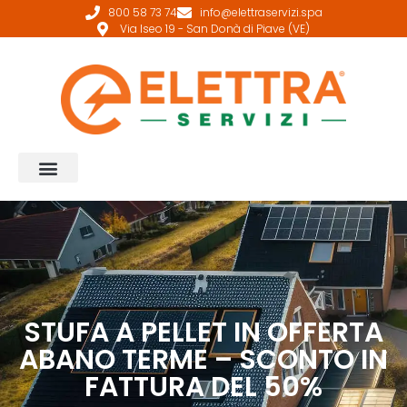
800 58 73 74
info@elettraservizi.spa
Via Iseo 19 - San Donà di Piave (VE)
STUFA A PELLET IN OFFERTA
ABANO TERME – SCONTO IN
FATTURA DEL 50%